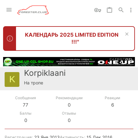
КАЛЕНДАРЬ 2025 LIMITED EDITION
!!!"
Korpiklaani
K
На тропе
Сообщения
Рекомендации
Реакции
77
0
6
Баллы
Отзывы
0
0
Регистрация
23 Янв 2013
Активность
15 Дек 2016