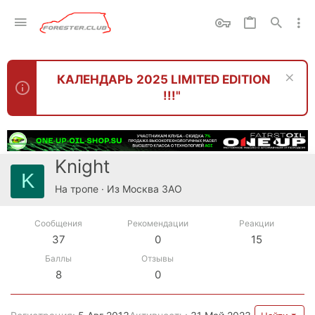
КАЛЕНДАРЬ 2025 LIMITED EDITION
!!!"
Knight
K
На тропе
·
Из
Москва ЗАО
Сообщения
Рекомендации
Реакции
37
0
15
Баллы
Отзывы
8
0