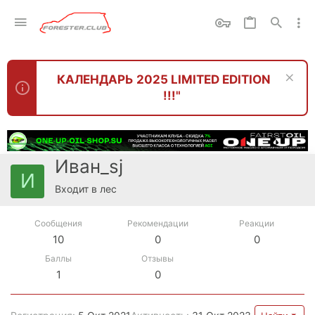
КАЛЕНДАРЬ 2025 LIMITED EDITION
!!!"
Иван_sj
И
Входит в лес
Сообщения
Рекомендации
Реакции
10
0
0
Баллы
Отзывы
1
0