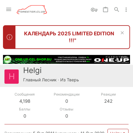
КАЛЕНДАРЬ 2025 LIMITED EDITION
!!!"
Helgi
H
Главный Лесник
·
Из
Тверь
Сообщения
Рекомендации
Реакции
4,198
0
242
Баллы
Отзывы
0
0