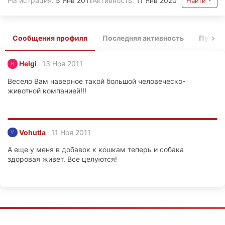
Регистрация
5 Янв 2011
Активность
11 Янв 2020
Найти
Сообщения профиля
Последняя активность
Публи
Helgi
13 Ноя 2011
H
Весело Вам наверное такой большой человеческо-
животной компанией!!!
Vohutla
11 Ноя 2011
V
А еще у меня в добавок к кошкам теперь и собака
здоровая живет. Все целуются!