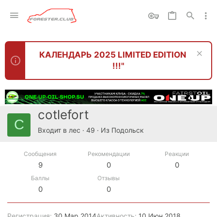
КАЛЕНДАРЬ 2025 LIMITED EDITION
!!!"
cotlefort
C
Входит в лес
·
49
·
Из
Подольск
Сообщения
Рекомендации
Реакции
9
0
0
Баллы
Отзывы
0
0
Регистрация
30 Мар 2014
Активность
10 Июн 2018