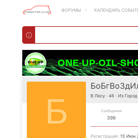
ФОРУМЫ
КАЛЕНДАРЬ СОБЫ
БоБгВоЗд
Б
В Лесу
·
46
·
Из
Город
Сообщения
399
Регистрация
15 Июн 