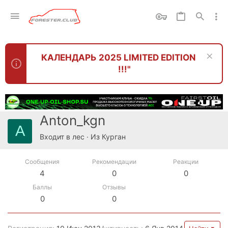
КАЛЕНДАРЬ 2025 LIMITED EDITION
!!!"
Anton_kgn
A
Входит в лес
·
Из
Курган
Сообщения
Рекомендации
Реакции
4
0
0
Баллы
Отзывы
0
0