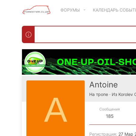
ФОРУМЫ
КАЛЕНДАРЬ СОБЫ
Antoine
A
На тропе
·
Из
Korolev 
Сообщения
185
Регистрация
27 Мар 