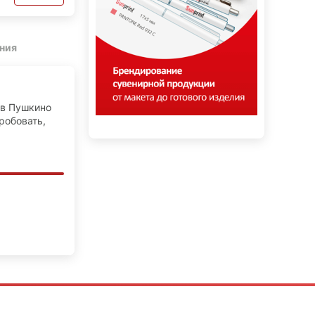
ния
 в Пушкино
робовать,