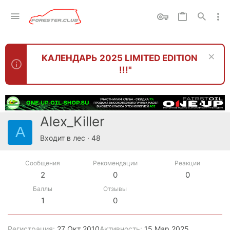
КАЛЕНДАРЬ 2025 LIMITED EDITION
!!!"
Alex_Killer
A
Входит в лес
·
48
Сообщения
Рекомендации
Реакции
2
0
0
Баллы
Отзывы
1
0
Регистрация
27 Окт 2010
Активность
15 Мар 2025